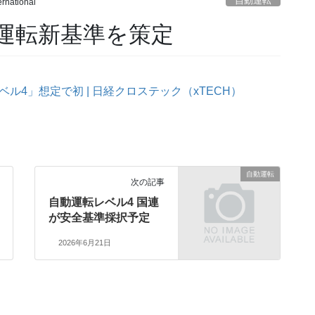
自動運転
ernational
動運転新基準を策定
4」想定で初 | 日経クロステック（xTECH）
自動運転
次の記事
自動運転レベル4 国連
が安全基準採択予定
2026年6月21日