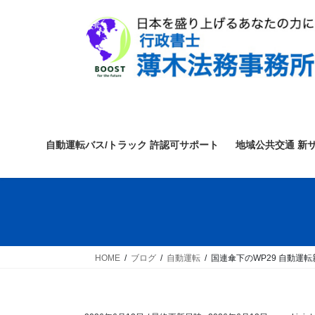
コ
ナ
ン
ビ
テ
ゲ
ン
ー
ツ
シ
へ
ョ
ス
ン
キ
に
ッ
移
自動運転バス/トラック 許認可サポート
地域公共交通 新
プ
動
HOME
ブログ
自動運転
国連傘下のWP29 自動運