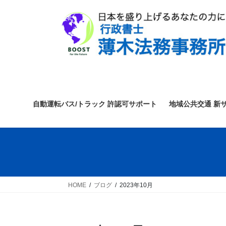
コ
ナ
ン
ビ
テ
ゲ
ン
ー
ツ
シ
へ
ョ
ス
ン
キ
に
ッ
移
自動運転バス/トラック 許認可サポート
地域公共交通 新
プ
動
HOME
ブログ
2023年10月