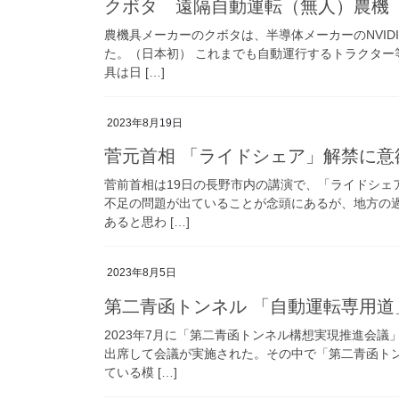
クボタ 遠隔自動運転（無人）農機
農機具メーカーのクボタは、半導体メーカーのNVID
た。（日本初） これまでも自動運行するトラクタ
具は日 […]
2023年8月19日
菅元首相 「ライドシェア」解禁に意
菅前首相は19日の長野市内の講演で、「ライドシェ
不足の問題が出ていることが念頭にあるが、地方の
あると思わ […]
2023年8月5日
第二青函トンネル 「自動運転専用道
2023年7月に「第二青函トンネル構想実現推進会
出席して会議が実施された。その中で「第二青函ト
ている模 […]