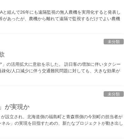
IAと組んで26年にも遠隔監視の無人農機を実用化すると発表し
ー等があったが、農機から離れて遠隔で監視するだけでよい農機
未分類
欲
ア」の活用拡大に意欲を示した。 訪日客の増加に伴いタクシー
過疎化/人口減少に伴う交通難民問題に対しても、大きな効果が
未分類
」が実現か
議」が設立され、北海道側の福島町と青森県側の今別町の担当者が
ンネル」の実現を目指すための、新たなプロジェクトが動き出し