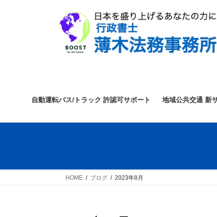
コ
ナ
ン
ビ
テ
ゲ
ン
ー
ツ
シ
へ
ョ
ス
ン
キ
に
ッ
移
自動運転バス/トラック 許認可サポート
地域公共交通 新
プ
動
HOME
ブログ
2023年8月