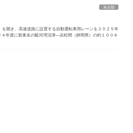
未分類
」を開き、高速道路に設置する自動運転車用レーンを２０２５年
２４年度に新東名の駿河湾沼津―浜松間（静岡県）の約１００キ