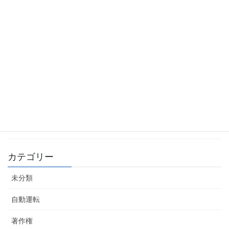
自動運転システム企業 TIER4 上場へ
2026年6月10日
日産 普通車 自動運転レベル4にむけて
2026年6月10日
Lv4自動運転 全国12カ所 通信実証 総務省選定
2026年4月17日
自動運転車 世界シェア3割目標
2026年4月16日
カテゴリー
未分類
自動運転
著作権