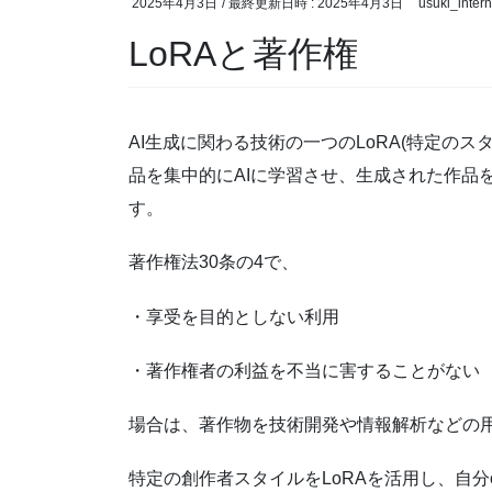
2025年4月3日
/ 最終更新日時 :
2025年4月3日
usuki_intern
LoRAと著作権
AI生成に関わる技術の一つのLoRA(特定の
品を集中的にAIに学習させ、生成された作品
す。
著作権法30条の4で、
・享受を目的としない利用
・著作権者の利益を不当に害することがない
場合は、著作物を技術開発や情報解析などの
特定の創作者スタイルをLoRAを活用し、自分