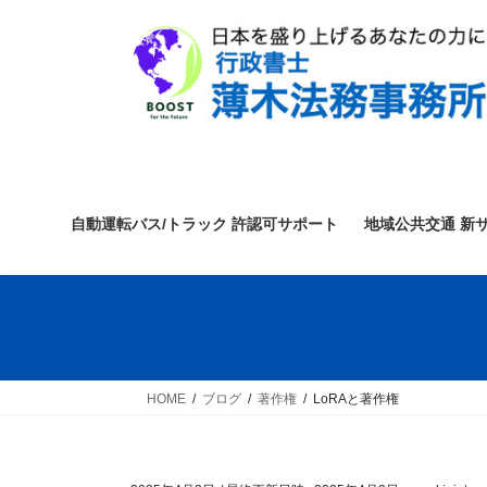
コ
ナ
ン
ビ
テ
ゲ
ン
ー
ツ
シ
へ
ョ
ス
ン
キ
に
ッ
移
自動運転バス/トラック 許認可サポート
地域公共交通 新
プ
動
HOME
ブログ
著作権
LoRAと著作権